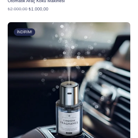
Otomatik Araç Koku Makinesi
₺
2.000,00
₺
1.000,00
İNDIRIM!