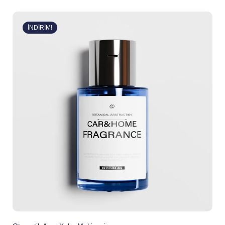
5 üzerinden
5.00
oy aldı
İNDIRIM!