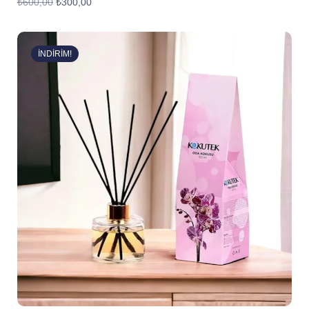
₺
600,00
₺
300,00
İNDIRIM!