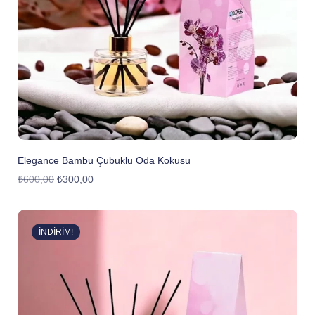
Elegance Bambu Çubuklu Oda Kokusu
₺
600,00
₺
300,00
İNDIRIM!