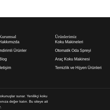
Kurumsal
Ürünlerimiz
Hakkımızda
Koku Makineleri
İndirimli Ürünler
Otomatik Oda Spreyi
Blog
Araç Koku Makinesi
İletişim
Temizlik ve Hijyen Ürünleri
dokunuşlar sunar. Yenilikçi koku
ınıza değer katın. Bu siteye ait
z.