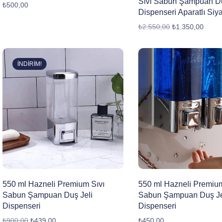
Sıvı Sabun Şampuan Du
₺
500,00
Dispenseri Aparatlı Siy
₺
2.550,00
₺
1.350,00
İNDIRIM!
550 ml Hazneli Premium Sıvı
550 ml Hazneli Premium
Sabun Şampuan Duş Jeli
Sabun Şampuan Duş Je
Dispenseri
Dispenseri
₺
900,00
₺
439,00
₺
450,00