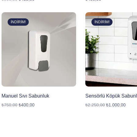
İNDIRIM!
İNDIRIM!
Manuel Sıvı Sabunluk
Sensörlü Köpük Sabun
₺
750,00
₺
400,00
₺
2.250,00
₺
1.000,00