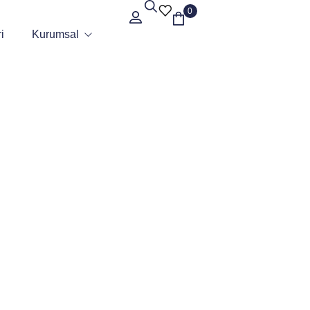
0
i
Kurumsal
Hakkımızda
Sertifikalar
Referanslar
Blog