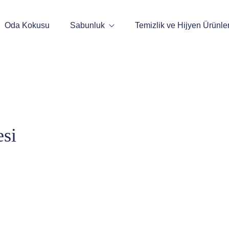
Oda Kokusu
Sabunluk
Temizlik ve Hijyen Ürünler
Sensörlü Sıvı Sabunluk
Manuel Sabunluk
si