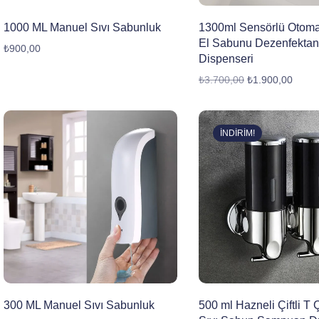
1000 ML Manuel Sıvı Sabunluk
1300ml Sensörlü Otoma
El Sabunu Dezenfektan
₺
900,00
Dispenseri
₺
3.700,00
₺
1.900,00
İNDIRIM!
300 ML Manuel Sıvı Sabunluk
500 ml Hazneli Çiftli T