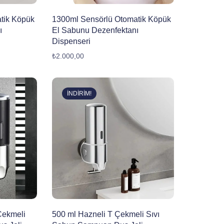
tik Köpük
1300ml Sensörlü Otomatik Köpük
ı
El Sabunu Dezenfektanı
Dispenseri
₺
2.000,00
İNDIRIM!
 Çekmeli
500 ml Hazneli T Çekmeli Sıvı