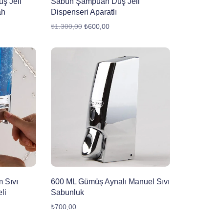
ş Jeli
Sabun Şampuan Duş Jeli
ah
Dispenseri Aparatlı
₺
1.300,00
₺
600,00
 Sıvı
600 ML Gümüş Aynalı Manuel Sıvı
li
Sabunluk
₺
700,00