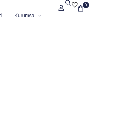
0
i
Kurumsal
Hakkımızda
Sertifikalar
Referanslar
Blog