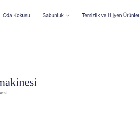
Oda Kokusu
Sabunluk
Temizlik ve Hijyen Ürünler
Sensörlü Sıvı Sabunluk
Manuel Sabunluk
makinesi
nesi