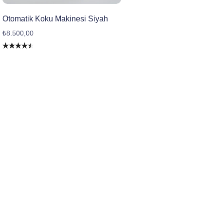
Otomatik Koku Makinesi Siyah
₺
8.500,00
5
üzerinden
4.40
oy
aldı