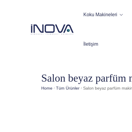
Koku Makineleri
Otomatik Koku Makinesi
İletişim
Araç Koku Makinesi
Otomatik Oda Spreyi
Salon beyaz parfüm 
Home
Tüm Ürünler
Salon beyaz parfüm maki
/
/