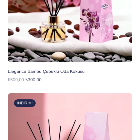
Elegance Bambu Çubuklu Oda Kokusu
₺
600,00
₺
300,00
İNDIRIM!