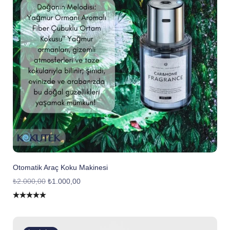
Otomatik Araç Koku Makinesi
₺
2.000,00
₺
1.000,00
5 üzerinden
5.00
oy aldı