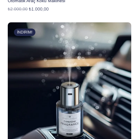
Otomatik Araç Koku Makinesi
₺
2.000,00
₺
1.000,00
İNDIRIM!